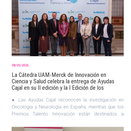
las competencias más demandadas por las
empresas.
• El estudio alerta de la necesidad de reforzar
la colaboración entre universidades, empresas
e instituciones para reducir la brecha de
talento digital, situada todavía en 39,1 puntos
sobre 100.
08/05/2026
La Cátedra UAM-Merck de Innovación en
Ciencia y Salud celebra la entrega de Ayudas
Cajal en su II edición y la I Edición de los
Premios Talento Innovación
● Las Ayudas Cajal reconocen la investigación en
Oncología y Neurología en España, mientras que los
Premios Talento Innovación están destinados a
reconocer las mejores publicaciones científicas en
áre...